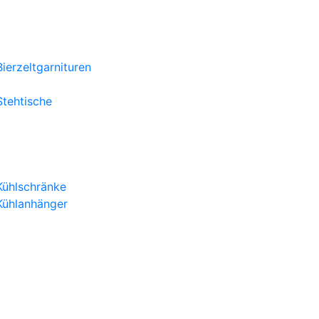
Mobiliar
Bierzeltgarnituren
Tische
Stehtische
Stühle
Kühlung & Ausschank
Kühlschränke
Kühlanhänger
Ausschankwagen
Zapfanlagen
Sanitär
Toilettenwagen