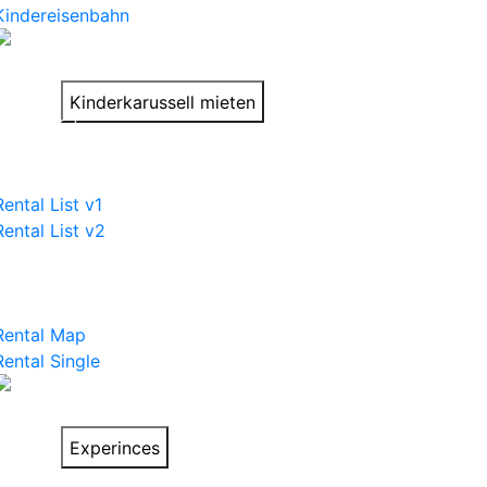
Kindereisenbahn
Stimmung-Aufdreher
auf Deinem Event!
Kinderkarussell mieten
Rental List
Rental List v1
Rental List v2
Rental Pages
Rental Map
Rental Single
Things to do on
your trip
Experinces
Car List