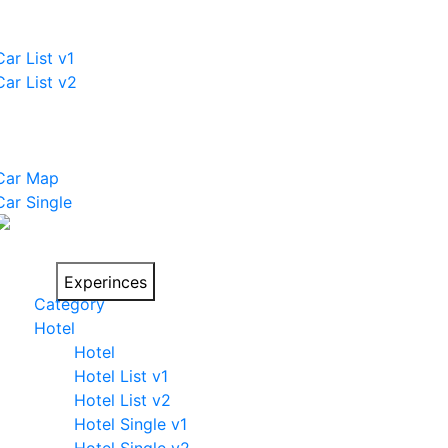
Car List v1
Car List v2
Car Pages
Car Map
Car Single
Things to do on
your trip
Experinces
Category
Hotel
Hotel
Hotel List v1
Hotel List v2
Hotel Single v1