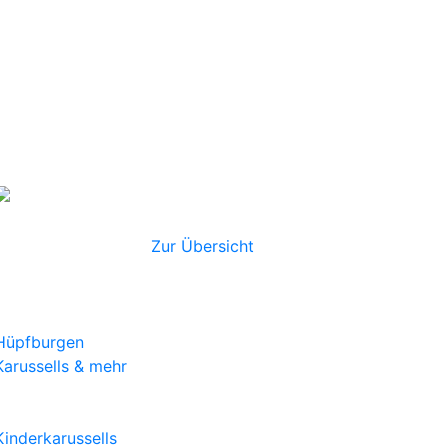
Toilettenkabinen
Handwaschstationen
Weiteres
Absperrgitter
Tanzflächen
Dekoration
Alles für Ihre
Veranstaltung
Zur Übersicht
Hüpfburgen & Eventmodule
Hüpfburgen
Karussells & mehr
Kinderkarussells