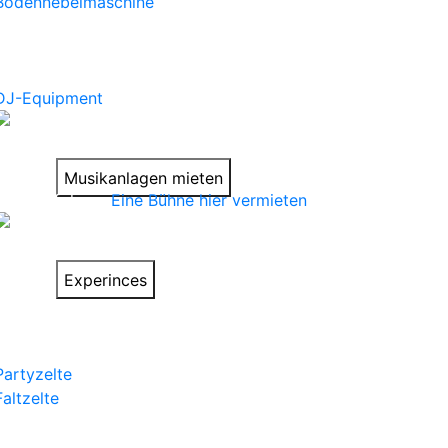
Bodennebelmaschine
Mehr
DJ-Equipment
Satter Sound
für Deine Party
Musikanlagen mieten
Bühnen folgen.
Eine Bühne hier vermieten
Things to do on
your trip
Experinces
Zelte
Partyzelte
Faltzelte
Festzelte
Großzelte