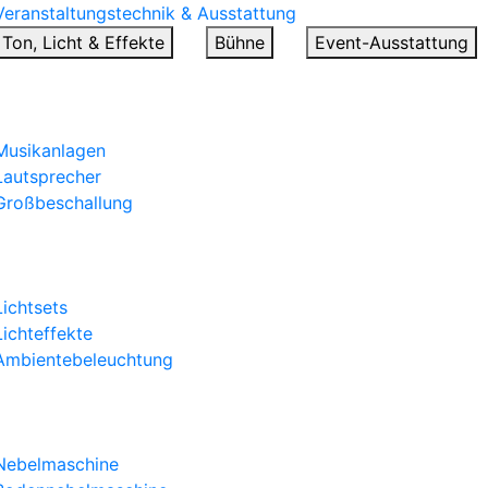
Veranstaltungstechnik & Ausstattung
Ton, Licht & Effekte
Bühne
Event-Ausstattung
Tontechnik
Musikanlagen
Lautsprecher
Großbeschallung
Licht & Lichteffekte
Lichtsets
Lichteffekte
Ambientebeleuchtung
Effekte
Nebelmaschine