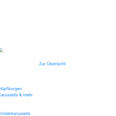
Toilettenkabinen
Handwaschstationen
Weiteres
Absperrgitter
Tanzflächen
Dekoration
Alles für Ihre
Veranstaltung
Zur Übersicht
Hüpfburgen & Eventmodule
Hüpfburgen
Karussells & mehr
Kinderkarussells