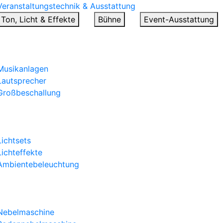
Veranstaltungstechnik & Ausstattung
Ton, Licht & Effekte
Bühne
Event-Ausstattung
Tontechnik
Musikanlagen
Lautsprecher
Großbeschallung
Licht & Lichteffekte
Lichtsets
Lichteffekte
Ambientebeleuchtung
Effekte
Nebelmaschine