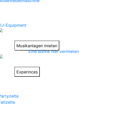
Bodennebelmaschine
Mehr
DJ-Equipment
Satter Sound
für Deine Party
Musikanlagen mieten
Bühnen folgen.
Eine Bühne hier vermieten
Things to do on
your trip
Experinces
Zelte
Partyzelte
Faltzelte
Festzelte
Großzelte