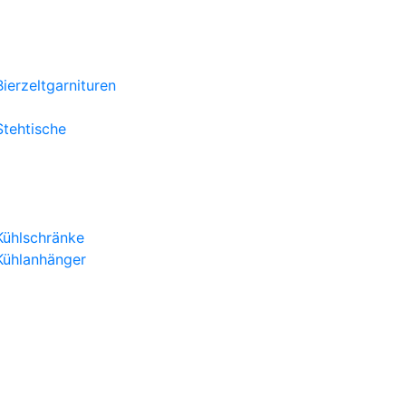
Mobiliar
Bierzeltgarnituren
Tische
Stehtische
Stühle
Kühlung & Ausschank
Kühlschränke
Kühlanhänger
Ausschankwagen
Zapfanlagen
Sanitär
Toilettenwagen