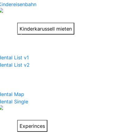
Kindereisenbahn
Stimmung-Aufdreher
auf Deinem Event!
Kinderkarussell mieten
Rental List
Rental List v1
Rental List v2
Rental Pages
Rental Map
Rental Single
Things to do on
your trip
Experinces
Car List