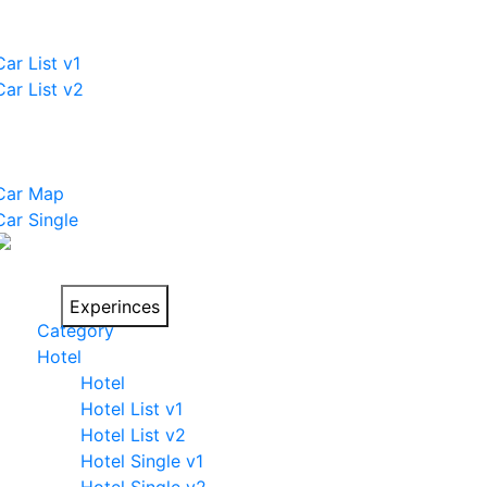
Car List v1
Car List v2
Car Pages
Car Map
Car Single
Things to do on
your trip
Experinces
Category
Hotel
Hotel
Hotel List v1
Hotel List v2
Hotel Single v1