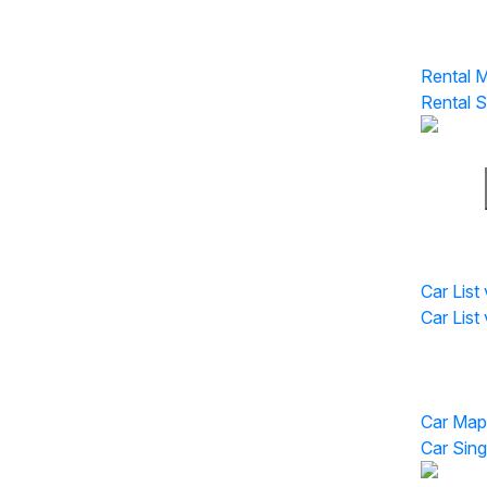
Rental 
Rental S
Car List
Car List 
Car List
Car Pag
Car Map
Car Sing