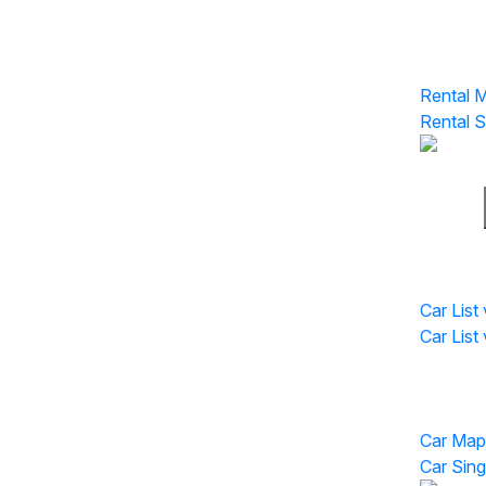
Rental 
Rental 
Rental S
Car List
Car List 
Car List
Car Pag
Car Map
Car Sing