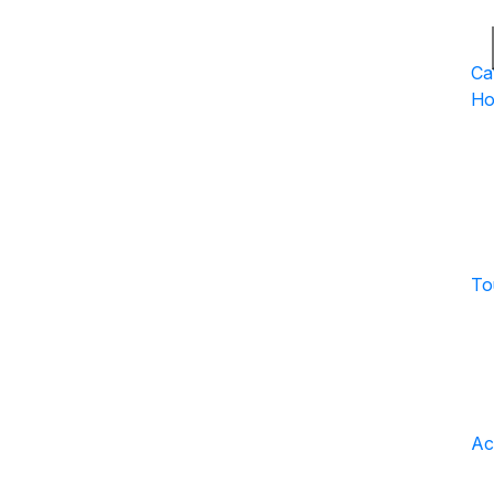
Ca
Ho
To
Act