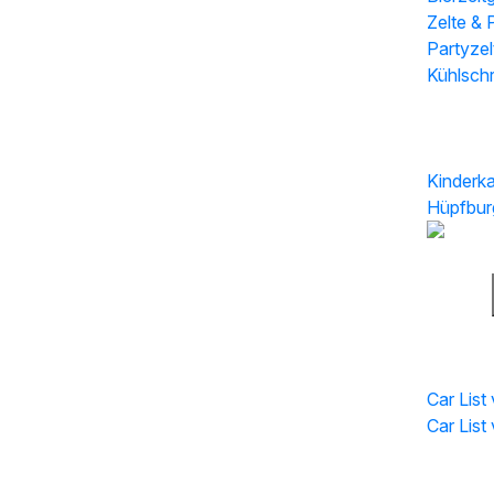
Zelte & 
Partyzel
Kühlsch
Attrakti
Kinderka
Hüpfbur
Car List
Car List 
Car List
Car Pag