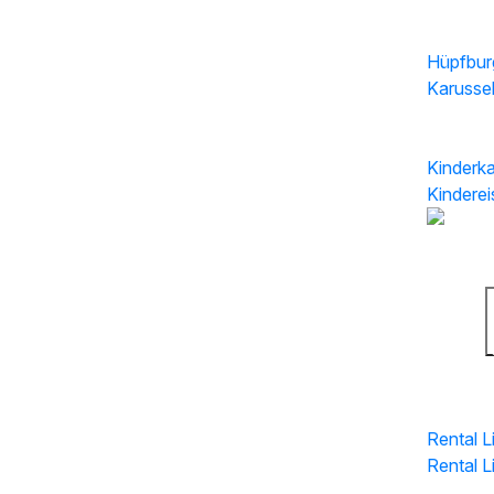
Hüpfbur
Karussel
Kinderka
Kindere
a
Rental L
Rental L
Rental L
Rental 