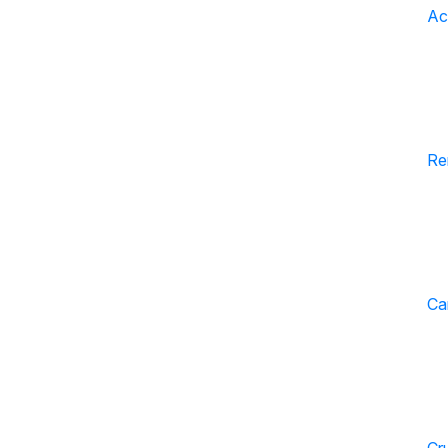
Act
Re
Ca