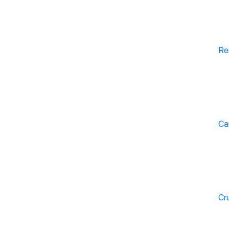
Re
Ca
Cr