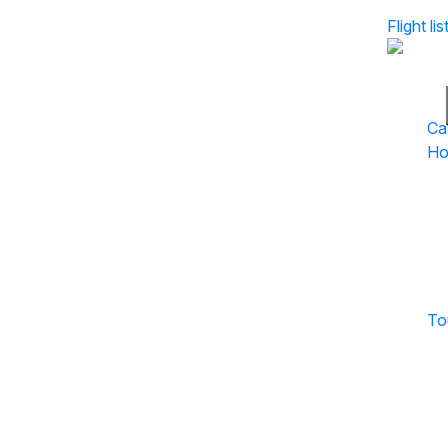
Flight lis
Ca
Ho
To