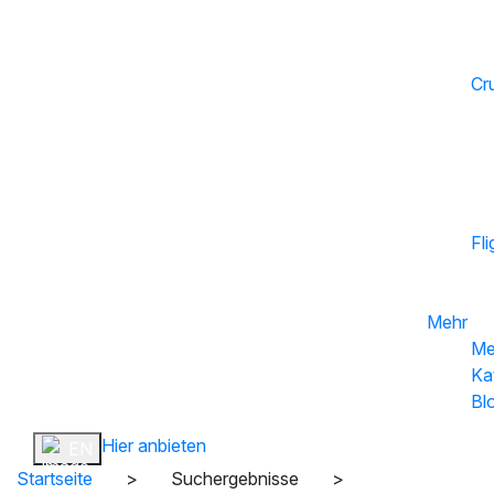
Cr
Fli
Mehr
Me
Ka
Bl
Hier anbieten
Anmelden
EN
Startseite
>
Suchergebnisse
>