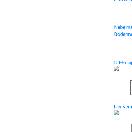
Effekte
Nebelma
Bodenne
Mehr
DJ-Equi
Bühnen 
hier ver