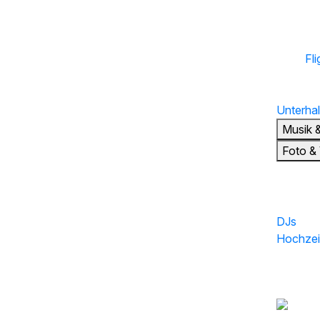
Fli
Unterhal
Musik 
Foto &
Musik
DJs
Hochzei
Sprache