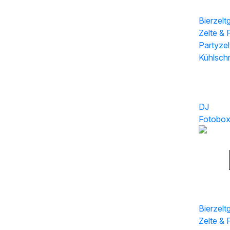
Bierzelt
Zelte & 
Partyzel
Kühlsch
Sonstig
DJ
Fotobo
Ausstat
Bierzelt
Zelte & 