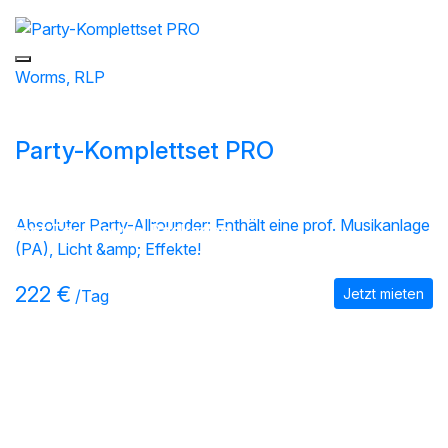
Worms, RLP
Party-Komplettset PRO
Absoluter Party-Allrounder: Enthält eine prof. Musikanlage
Event Technology Packages
(PA), Licht &amp; Effekte!
222 €
Jetzt mieten
/Tag
Die Eventbranche verdient einen
zentralen Marktplatz.
Egal ob du Equipment für deine Feier suchst oder selbst
vermietest – hilf mit, einen Marktplatz zu schaffen, der