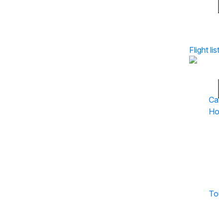
Flight Li
Flight lis
Ca
Ho
To