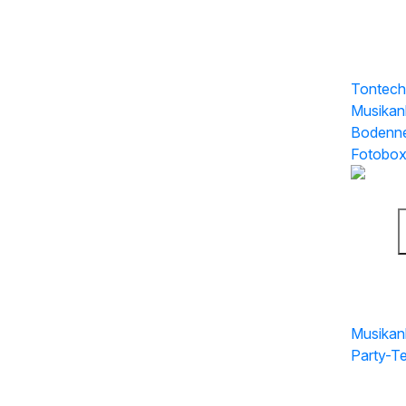
Traured
Technik
Tontech
Musikan
Bodenne
Fotobo
D
w
Technik
Musikan
Party-T
Ausstat